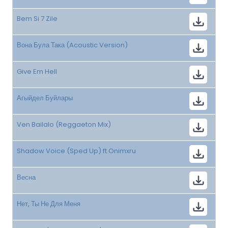
Bem Si 7 Zile
Вона Була Така (Acoustic Version)
Give Em Hell
Агыйдел Буйлары
Ven Bailalo (Reggaeton Mix)
Shadow Voice (Sped Up) ft Onimxru
Весна
Нет, Ты Не Для Меня