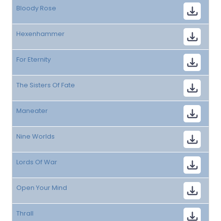
Bloody Rose
Hexenhammer
For Eternity
The Sisters Of Fate
Maneater
Nine Worlds
Lords Of War
Open Your Mind
Thrall