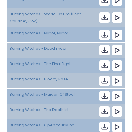
Burning Witches - World On Fire (Feat.
Courtney Cox)
Burning Witches - Mirror, Mirror
Burning Witches - Dead Ender
Burning Witches - The Final Fight
Burning Witches - Bloody Rose
Burning Witches - Maiden Of Steel
Burning Witches - The Deathlist
Burning Witches - Open Your Mind