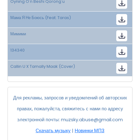
Oyning O'n Beshi Qorong'u
Мама Я Не Боюсь (Feat. Taras)
Мимими
134340
Callin U X Tamally Maak (Cover)
Для рекламы, запросов и уведомлений об авторских
правах, пожалуйста, свяжитесь с нами по адресу
электронной почты:
muzsky.abuse@gmail.com
Скачать музыку
|
Новинки МП3